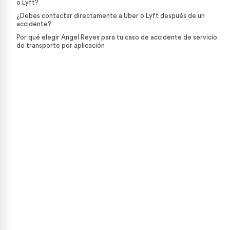
o Lyft?
¿Debes contactar directamente a Uber o Lyft después de un
accidente?
Por qué elegir Angel Reyes para tu caso de accidente de servicio
de transporte por aplicación
por Lesiones Personales
Nuestro equipo está listo para ayudarte. Obtén una
revisión gratuita de tu caso, sin compromiso
CONTÁCTANOS HOY
CALCULADORA DE CASOS
469-694-5418