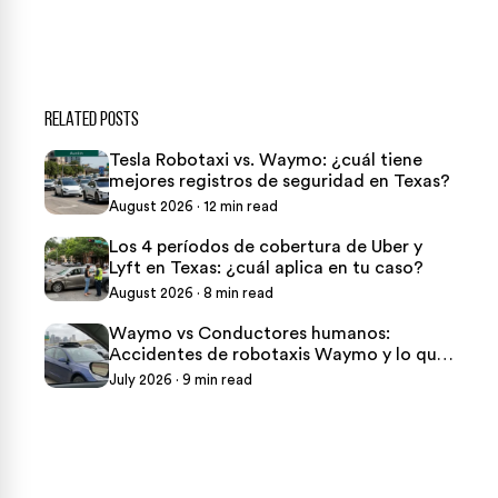
★
Over 15,000 5-star Google reviews
RELATED POSTS
Tesla Robotaxi vs. Waymo: ¿cuál tiene
mejores registros de seguridad en Texas?
August 2026 · 12 min read
Los 4 períodos de cobertura de Uber y
Lyft en Texas: ¿cuál aplica en tu caso?
August 2026 · 8 min read
Waymo vs Conductores humanos:
Accidentes de robotaxis Waymo y lo que
conductores texanos deben saber
July 2026 · 9 min read