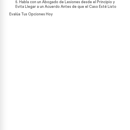
5. Habla con un Abogado de Lesiones desde el Principio y
Evita Llegar a un Acuerdo Antes de que el Caso Esté Listo
Evalúa Tus Opciones Hoy
por Lesiones Personales
Nuestro equipo está listo para ayudarte. Obtén una
revisión gratuita de tu caso, sin compromiso
CONTÁCTANOS HOY
CALCULADORA DE CASOS
469-694-5418
★
Over 15,000 5-star Google reviews