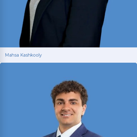
Mahsa Kashkooly
Mahsa Kashkooly
Expresidenta de la Sociedad de Honor de Moot
Court que estudió Derecho Internacional bajo la
guía de un Juez de la Corte Suprema de EE. UU.
en Francia; licenciada en Texas y Nueva York.
Ver más