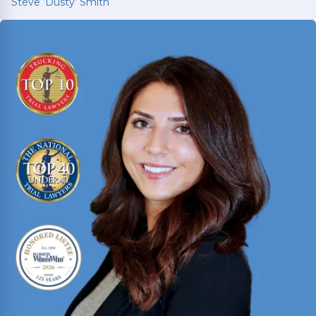
Steve ‘Dusty’ Smith
Steve ‘Dusty’ Smith
Reconocido como Texas Rising Star 2025 y uno
de los 10 mejores abogados menores de 40 años
en Texas. Miembro de los foros Million Dollar y
Multi-Million Dollar Advocates; recientemente
obtuvo un veredicto del jurado de $1.575 millones
en un caso disputado de vehículo comercial.
Ver más