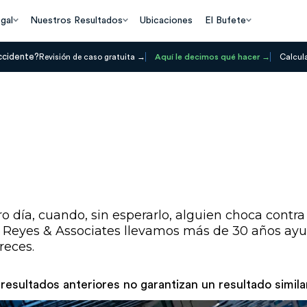
gal
Nuestros Resultados
Ubicaciones
El Bufete
ccidente?
Revisión de caso gratuita
Aquí le decimos qué hacer
Calcul
día, cuando, sin esperarlo, alguien choca contra 
 Reyes & Associates llevamos más de 30 años ayu
reces.
esultados anteriores no garantizan un resultado similar