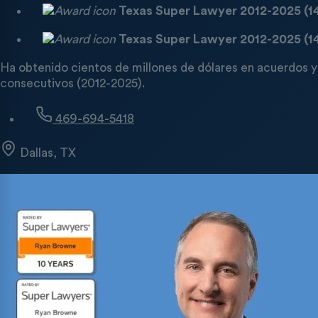
Texas Super Lawyer
2012-2025 (1
Texas Super Lawyer
2012-2025 (1
Ha obtenido cientos de millones de dólares en acuerdos 
consecutivos (2012-2025).
469-694-5418
Dallas, TX