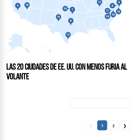
Las 20 ciudades de EE. UU. con menos furia al
volante
❮
1
2
❯