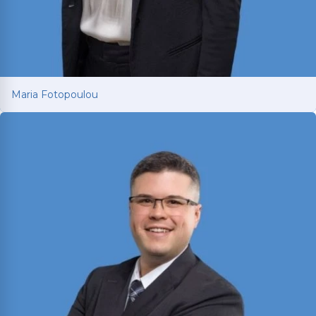
Maria Fotopoulou
Maria Fotopoulou
Abogada internacional con más de 13 años de
experiencia en litigación europea, ahora
defendiendo a víctimas de accidentes de auto y
camión en Texas. Licenciada en Texas y Grecia;
cuenta con LL.M. de Texas A&M y la Universidad
de South Wales.
Ver más